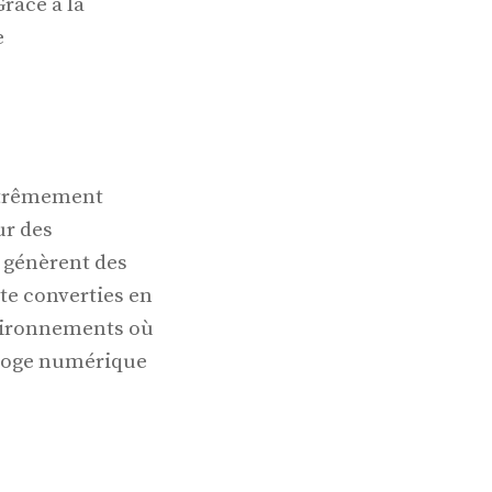
râce à la
e
xtrêmement
ur des
i génèrent des
te converties en
nvironnements où
rloge numérique