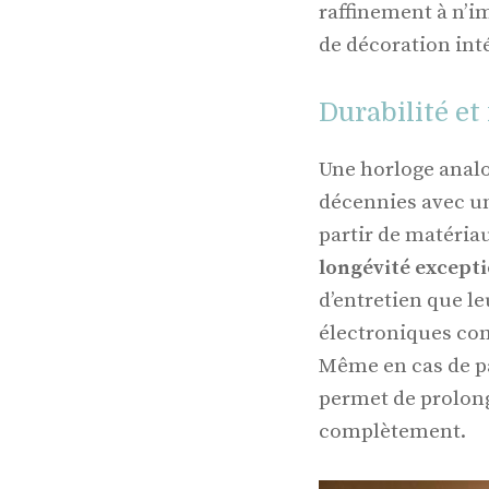
raffinement à n’i
de décoration int
Durabilité e
Une horloge anal
décennies avec un
partir de matériau
longévité except
d’entretien que 
électroniques comp
Même en cas de pa
permet de prolonge
complètement.