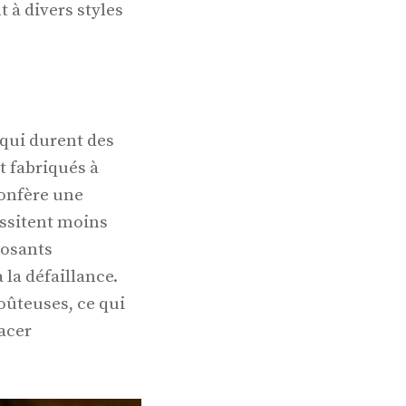
 à divers styles
qui durent des
t fabriqués à
confère une
essitent moins
posants
 la défaillance.
oûteuses, ce qui
lacer