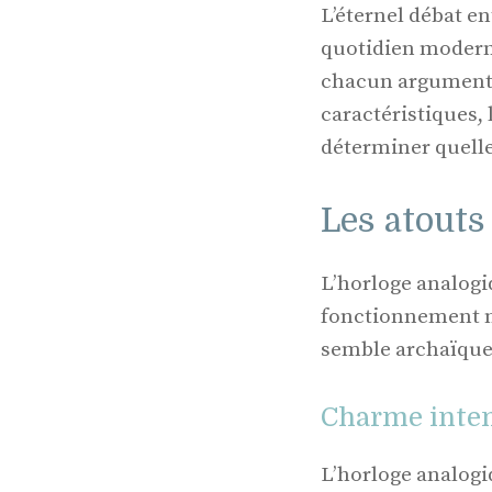
L’éternel débat e
quotidien moderne
chacun argumentan
caractéristiques,
déterminer quelle
Les atouts
L’horloge analogi
fonctionnement mé
semble archaïque 
Charme intem
L’horloge analogi