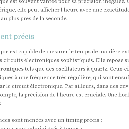
ue est souvent vantée pour sa précision inégalée. G
ique, elle peut afficher l’heure avec une exactitud
au plus près de la seconde.
ent précis
que est capable de mesurer le temps de manière e
s circuits électroniques sophistiqués. Elle repose s
troniques
tels que des oscillateurs à quartz. Ceux-c
iques à une fréquence très régulière, qui sont ensui
ar le circuit électronique. Par ailleurs, dans des e
mpte, la précision de l’heure est cruciale. Une ho
:
nces sont menées avec un timing précis ;
ments sont administrés à temps ;