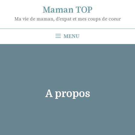
Aller
Maman TOP
au
Ma vie de maman, d'expat et mes coups de coeur
contenu
MENU
A propos