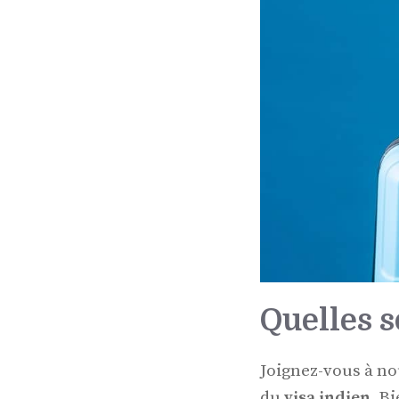
Quelles s
Joignez-vous à nou
du
visa indien
. B