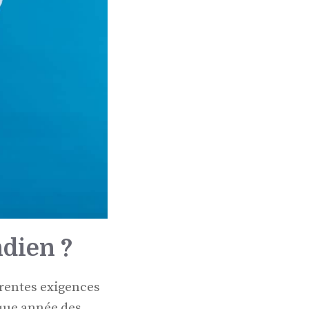
ndien ?
érentes exigences
aque année des