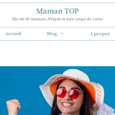
Maman TOP
Ma vie de maman, d'expat et mes coups de coeur
Accueil
Blog
A propos