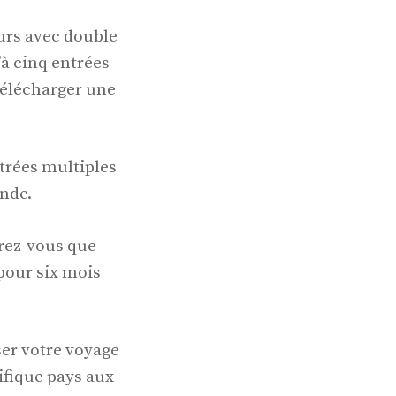
ours avec double
’à cinq entrées
 télécharger une
ntrées multiples
nde.
urez-vous que
 pour six mois
iser votre voyage
ifique pays aux