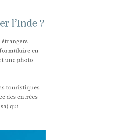
er l’Inde ?
 étrangers
formulaire en
 et une photo
sas touristiques
ec des entrées
isa) qui