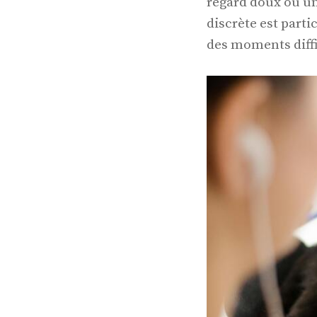
regard doux ou un
discrète est part
des moments diffi