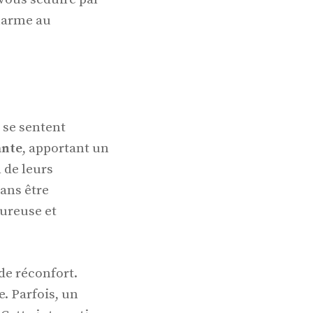
harme au
 se sentent
ante
, apportant un
 de leurs
sans être
eureuse et
de réconfort.
. Parfois, un