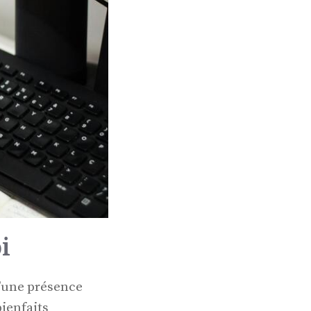
i
d’une présence
ienfaits