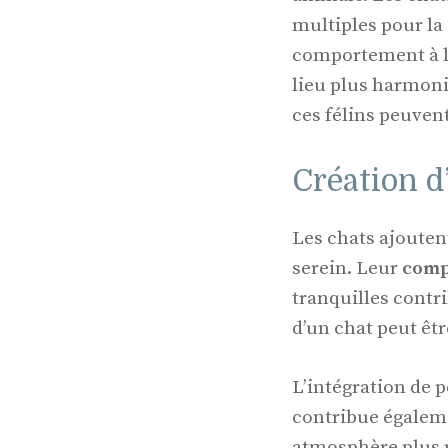
multiples pour la
comportement à la
lieu plus harmon
ces félins peuvent 
Création 
Les chats ajoute
serein. Leur
comp
tranquilles contr
d’un chat peut êtr
L’intégration de 
contribue égaleme
atmosphère plus r