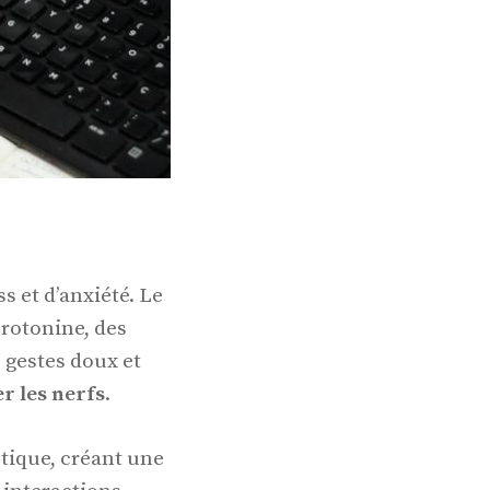
 et d’anxiété. Le
érotonine, des
 gestes doux et
er les nerfs
.
tique, créant une