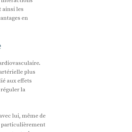
 interactions
 ainsi les
vantages en
e
cardiovasculaire.
rtérielle plus
ié aux effets
 réguler la
 avec lui, même de
t particulièrement