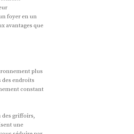
eur
un foyer en un
ux avantages que
vironnement plus
 des endroits
nnement constant
des griffoirs,
isent une
vous séduire par